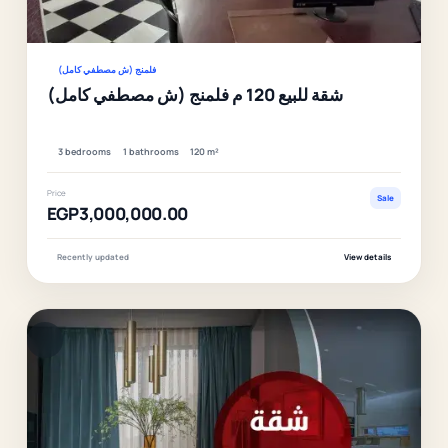
Ver
فلمنج (ش مصطفي كامل)
شقة للبيع 120 م فلمنج (ش مصطفي كامل)
3 bedrooms
1 bathrooms
120 m²
Price
Sale
EGP3,000,000.00
Recently updated
View details
F