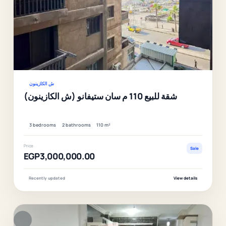
Ver
ش الكازينون
شقة للبيع 110 م سان ستيفانو (ش الكازينون)
3 bedrooms
2 bathrooms
110 m²
Price
Sale
EGP3,000,000.00
Recently updated
View details
F