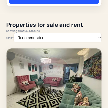
Properties for sale and rent
Showing 48 of 6685 results
Sort by
F
Ver