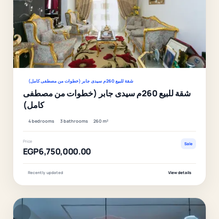
Ver
شقة للبيع 260م سيدى جابر (خطوات من مصطفى كامل)
شقة للبيع 260م سيدى جابر (خطوات من مصطفى
كامل)
4 bedrooms
3 bathrooms
260 m²
Price
Sale
EGP6,750,000.00
Recently updated
View details
F