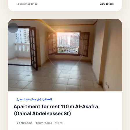
Recently updated
View details
F
Ver
العصافرة (ش جمال عبد الناصر)
Apartment for rent 110 m Al-Asafra
(Gamal Abdelnasser St)
2 bedrooms
1 bathrooms
110 m²