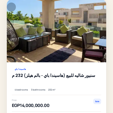
F
Ver
هاسيندا باي
سنيور شاليه للبيع (هاسيندا باي - بالم هيلز) 232 م
4 bedrooms
3 bathrooms
232 m²
Price
Sale
EGP14,000,000.00