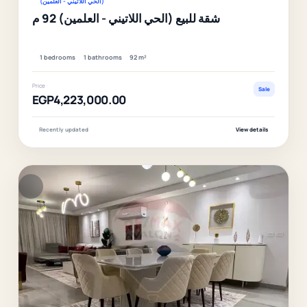
(الحي اللاتيني - العلمين)
شقة للبيع (الحي اللاتيني - العلمين) 92 م
1 bedrooms
1 bathrooms
92 m²
Price
Sale
EGP4,223,000.00
Recently updated
View details
F