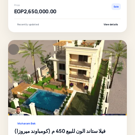
Price
Sale
EGP2,650,000.00
Recently updated
View details
F
Ver
Moharam Bek
فيلا ستاند الون للبيع 450 م (كومباوند ميروزا)