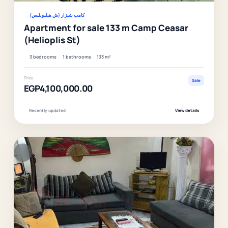
كامب شيزار (ش هيليوبليس)
Apartment for sale 133 m Camp Ceasar
(Helioplis St)
3 bedrooms
1 bathrooms
133 m²
Price
Sale
EGP4,100,000.00
Recently updated
View details
F