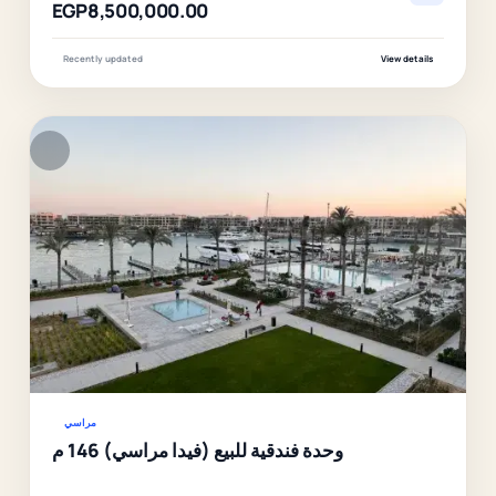
EGP8,500,000.00
Recently updated
View details
F
Ver
مراسي
وحدة فندقية للبيع (فيدا مراسي) 146 م