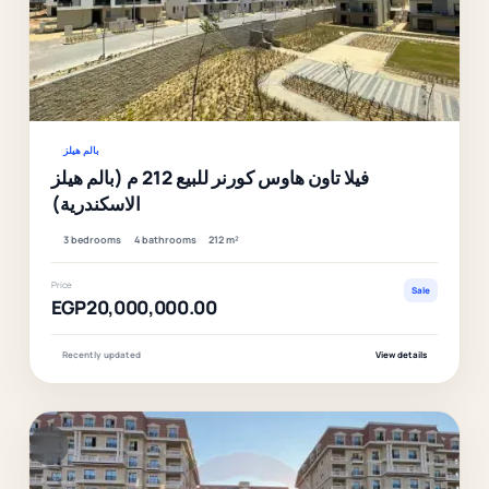
Ver
بالم هيلز
فيلا تاون هاوس كورنر للبيع 212 م (بالم هيلز
الاسكندرية)
3 bedrooms
4 bathrooms
212 m²
Price
Sale
EGP20,000,000.00
Recently updated
View details
F