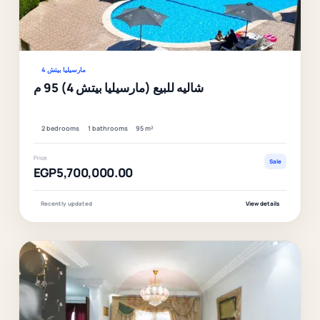
Ver
مارسيليا بيتش 4
شاليه للبيع (مارسيليا بيتش 4) 95 م
2 bedrooms
1 bathrooms
95 m²
Price
Sale
EGP5,700,000.00
Recently updated
View details
F