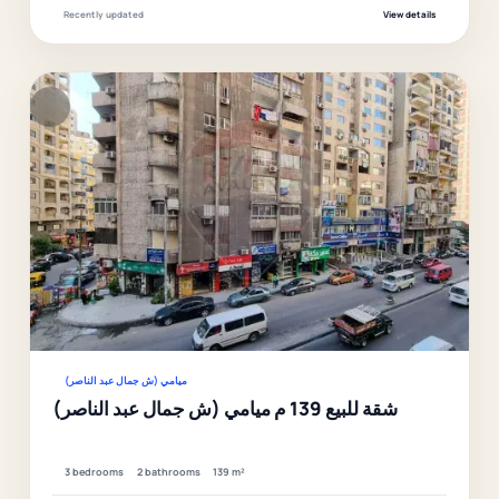
Recently updated
View details
F
Ver
ميامي (ش جمال عبد الناصر)
شقة للبيع 139 م ميامي (ش جمال عبد الناصر)
3 bedrooms
2 bathrooms
139 m²