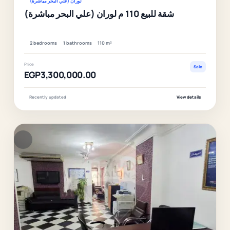
لوران (علي البحر مباشرة)
شقة للبيع 110 م لوران (علي البحر مباشرة)
2 bedrooms
1 bathrooms
110 m²
Price
Sale
EGP3,300,000.00
Recently updated
View details
F