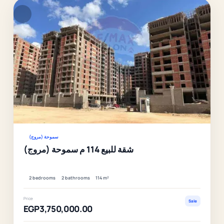
F
Ver
سموحة (مروج)
شقة للبيع 114 م سموحة (مروج)
2 bedrooms
2 bathrooms
114 m²
Price
Sale
EGP3,750,000.00