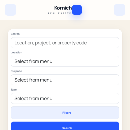
Kornich
REAL ESTATE
Search
Location
Purpose
Type
Filters
Search