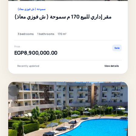
سموحة ( ش فوزي معاذ)
مقر إداري للبيع 170 م سموحة ( ش فوزي معاذ)
3 bedrooms
1 bathrooms
170 m²
Price
Sale
EGP8,900,000.00
Recently updated
View details
F