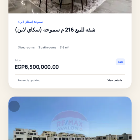
Ver
سموحة (سكاي لاين)
شقة للبيع 216 م سموحة (سكاي لاين)
3 bedrooms
3 bathrooms
216 m²
Price
Sale
EGP8,500,000.00
Recently updated
View details
F