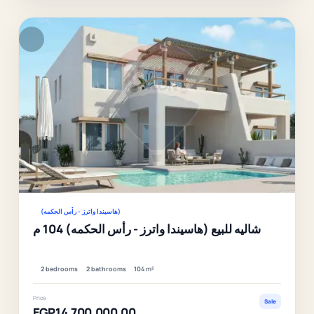
F
Ver
(هاسيندا واترز - رأس الحكمه)
شاليه للبيع (هاسيندا واترز - رأس الحكمه) 104 م
2 bedrooms
2 bathrooms
104 m²
Price
Sale
EGP14,700,000.00