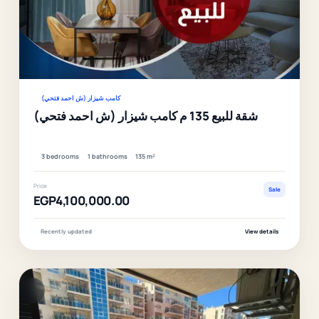
Ver
كامب شيزار (ش احمد فتحي)
شقة للبيع 135 م كامب شيزار (ش احمد فتحي)
3 bedrooms
1 bathrooms
135 m²
Price
Sale
EGP4,100,000.00
Recently updated
View details
F