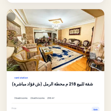
F
Ver
raml station
شقة للبيع 218 م محطة الرمل (ش فؤاد مباشرة)
3 bedrooms
2 bathrooms
218 m²
Price
Sale