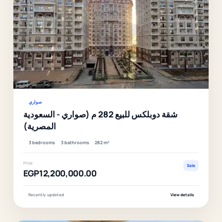
Ver
صواري
شقة دوبلكس للبيع 282 م (صواري - السعودية
المصرية)
3 bedrooms
3 bathrooms
282 m²
Price
Sale
EGP12,200,000.00
Recently updated
View details