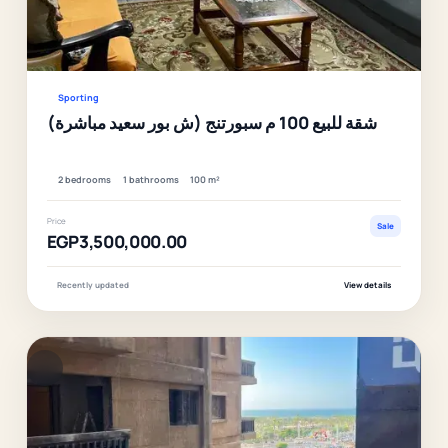
Ver
Sporting
شقة للبيع 100 م سبورتنج (ش بور سعيد مباشرة)
2 bedrooms
1 bathrooms
100 m²
Price
Sale
EGP3,500,000.00
Recently updated
View details
F