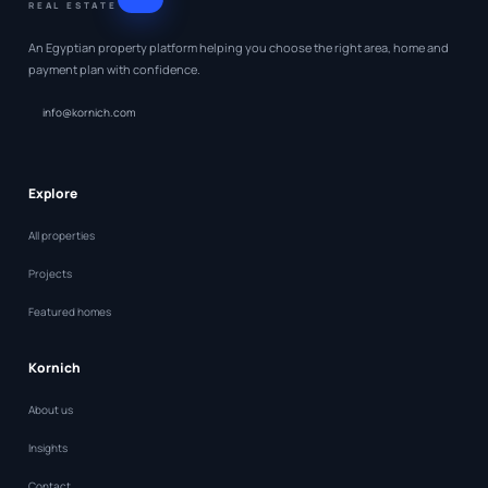
REAL ESTATE
An Egyptian property platform helping you choose the right area, home and
payment plan with confidence.
info@kornich.com
Explore
All properties
Projects
Featured homes
Kornich
About us
Insights
Contact