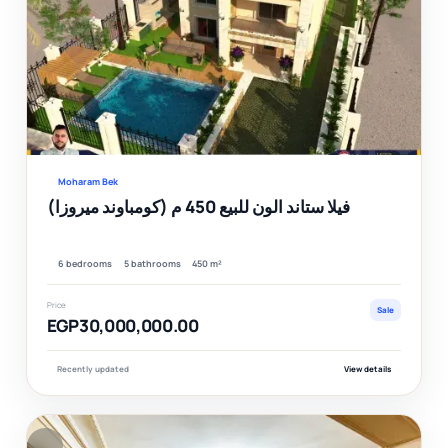
Ver
Moharam Bek
فيلا ستاند الون للبيع 450 م (كومباوند ميروزا)
6 bedrooms
5 bathrooms
450 m²
Price
Sale
EGP30,000,000.00
Recently updated
View details
F