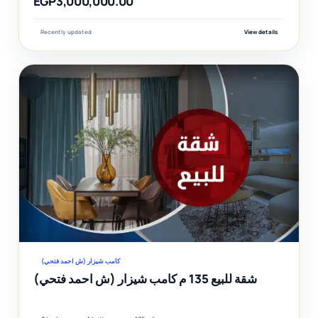
EGP3,000,000.00
Recently updated
View details
F
Ver
كامب شيزار (ش احمد فتحي)
شقة للبيع 135 م كامب شيزار (ش احمد فتحي)