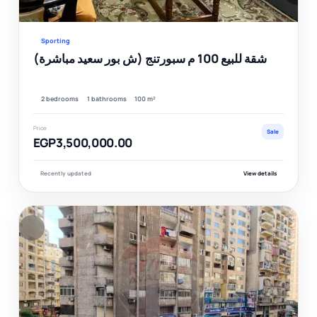
Ver
Sporting
شقة للبيع 100 م سبورتنج (ش بور سعيد مباشرة)
2 bedrooms
1 bathrooms
100 m²
Price
Sale
EGP3,500,000.00
Recently updated
View details
F