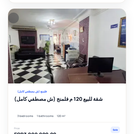
F
Ver
فلمنج (ش مصطفي كامل)
شقة للبيع 120 م فلمنج (ش مصطفي كامل)
3 bedrooms
1 bathrooms
120 m²
Price
Sale