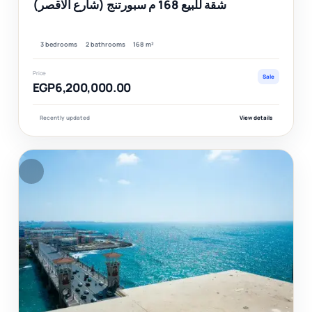
شقة للبيع 168 م سبورتنج (شارع الاقصر)
3 bedrooms
2 bathrooms
168 m²
Price
Sale
EGP6,200,000.00
Recently updated
View details
F
Ver