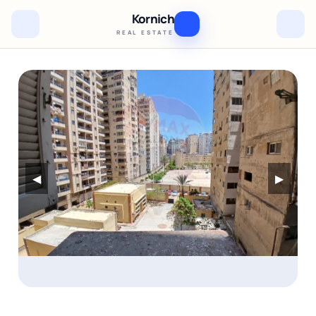
Kornich
REAL ESTATE
◀
▶