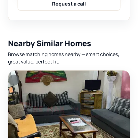
Request a call
Nearby Similar Homes
Browse matching homes nearby — smart choices,
great value, perfect fit.
F