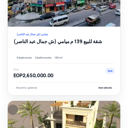
Ver
ميامي (ش جمال عبد الناصر)
شقة للبيع 139 م ميامي (ش جمال عبد الناصر)
3 bedrooms
2 bathrooms
139 m²
Price
Sale
EGP2,650,000.00
Recently updated
View details
F