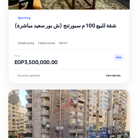
Ver
Sporting
شقة للبيع 100 م سبورتنج (ش بور سعيد مباشرة)
2 bedrooms
1 bathrooms
100 m²
Price
Sale
EGP3,500,000.00
Recently updated
View details
F