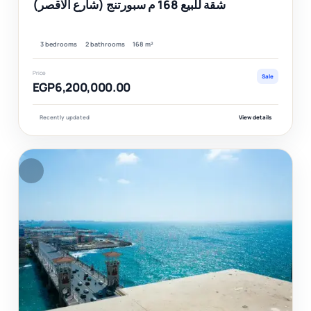
شقة للبيع 168 م سبورتنج (شارع الاقصر)
3 bedrooms
2 bathrooms
168 m²
Price
Sale
EGP6,200,000.00
Recently updated
View details
F
Ver