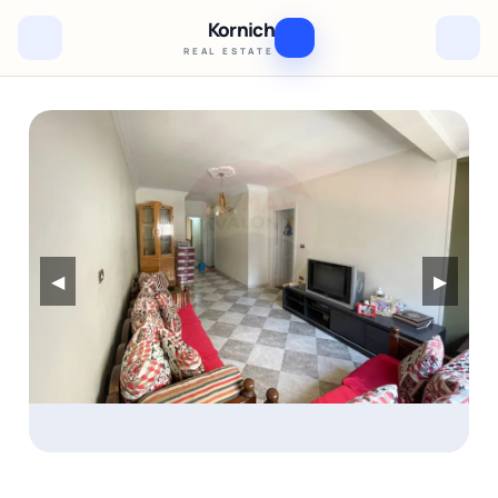
Kornich
REAL ESTATE
◀
▶