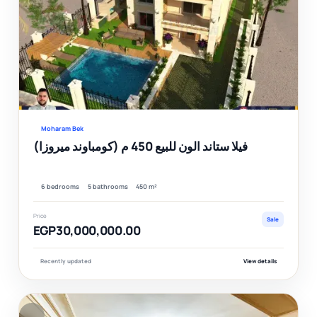
Ver
Moharam Bek
فيلا ستاند الون للبيع 450 م (كومباوند ميروزا)
6 bedrooms
5 bathrooms
450 m²
Price
Sale
EGP30,000,000.00
Recently updated
View details
F