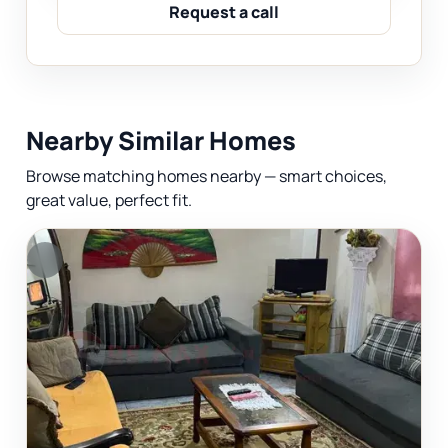
Request a call
Nearby Similar Homes
Browse matching homes nearby — smart choices,
great value, perfect fit.
F