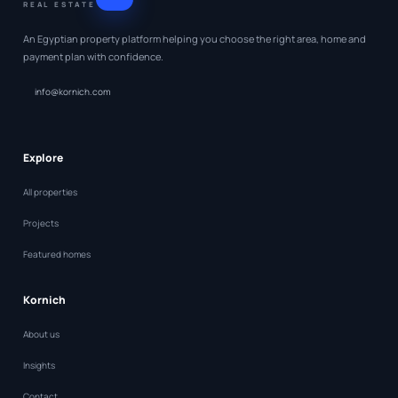
REAL ESTATE
An Egyptian property platform helping you choose the right area, home and
payment plan with confidence.
info@kornich.com
Explore
All properties
Projects
Featured homes
Kornich
About us
Insights
Contact