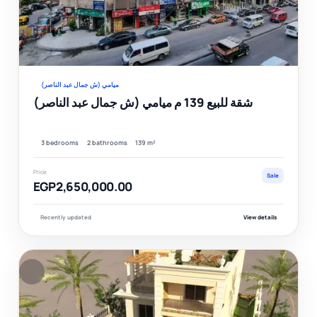
Ver
ميامي (ش جمال عبد الناصر)
شقة للبيع 139 م ميامي (ش جمال عبد الناصر)
3 bedrooms
2 bathrooms
139 m²
Price
Sale
EGP2,650,000.00
Recently updated
View details
F