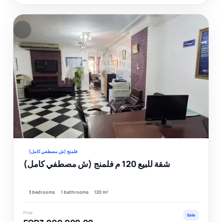
F
Ver
فلمنج (ش مصطفي كامل)
شقة للبيع 120 م فلمنج (ش مصطفي كامل)
3 bedrooms
1 bathrooms
120 m²
Price
Sale