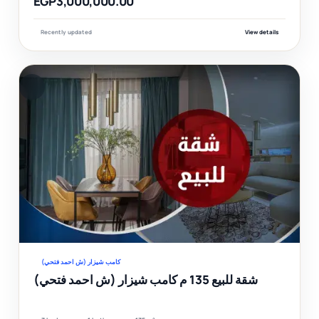
EGP3,000,000.00
Recently updated
View details
F
Ver
كامب شيزار (ش احمد فتحي)
شقة للبيع 135 م كامب شيزار (ش احمد فتحي)