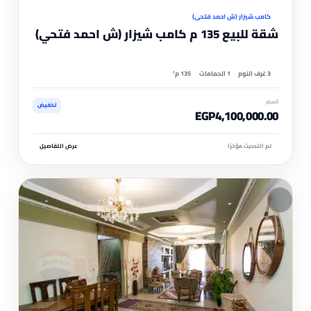
كامب شيزار (ش احمد فتحي)
شقة للبيع 135 م كامب شيزار (ش احمد فتحي)
3 غرف النوم
1 الحمامات
135 م²
السعر
تخفيض
EGP4,100,000.00
تم التحديث مؤخرًا
عرض التفاصيل
مم