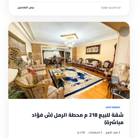
تم التحديث مؤخرًا
عرض التفاصيل
مم
موثّ
raml station
شقة للبيع 218 م محطة الرمل (ش فؤاد
مباشرة)
3 غرف النوم
2 الحمامات
218 م²