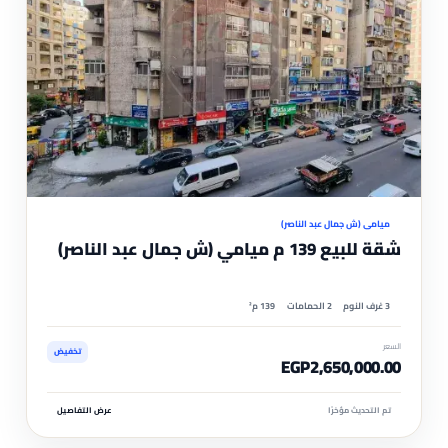
موثّ
ميامي (ش جمال عبد الناصر)
شقة للبيع 139 م ميامي (ش جمال عبد الناصر)
3 غرف النوم
2 الحمامات
139 م²
السعر
تخفيض
EGP2,650,000.00
تم التحديث مؤخرًا
عرض التفاصيل