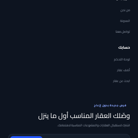
من نحن
المدونة
تواصل معنا
حسابك
لوحة التحكم
أضف عقار
ابحث عن عقار
فرص جديدة بدون إزعاج
وصّلك العقار المناسب أول ما ينزل
اشترك لاستقبال العقارات والمشروعات المناسبة لاهتمامك.