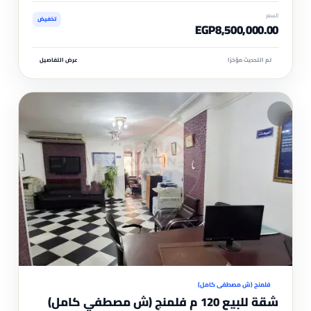
السعر
تخفيض
EGP8,500,000.00
تم التحديث مؤخرًا
عرض التفاصيل
مم
موثّ
فلمنج (ش مصطفي كامل)
شقة للبيع 120 م فلمنج (ش مصطفي كامل)