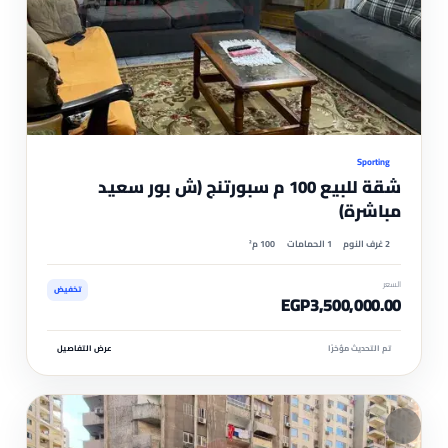
موثّ
Sporting
شقة للبيع 100 م سبورتنج (ش بور سعيد
مباشرة)
2 غرف النوم
1 الحمامات
100 م²
السعر
تخفيض
EGP3,500,000.00
تم التحديث مؤخرًا
عرض التفاصيل
مم