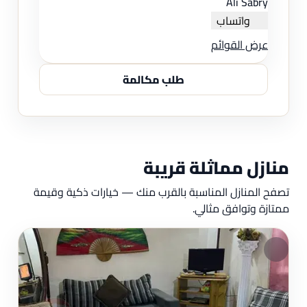
Ali Sabry
واتساب
عرض القوائم
طلب مكالمة
منازل مماثلة قريبة
تصفح المنازل المناسبة بالقرب منك — خيارات ذكية وقيمة
ممتازة وتوافق مثالي.
مم