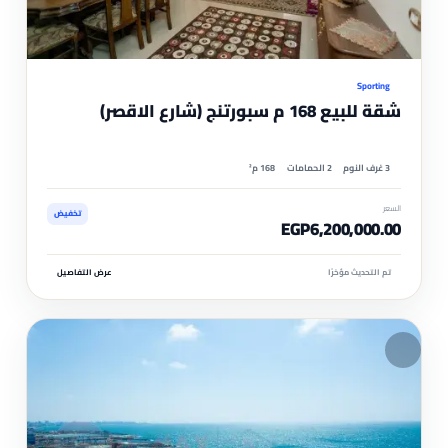
موثّ
Sporting
شقة للبيع 168 م سبورتنج (شارع الاقصر)
3 غرف النوم
2 الحمامات
168 م²
السعر
تخفيض
EGP6,200,000.00
تم التحديث مؤخرًا
عرض التفاصيل
مم