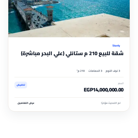
موثّ
Stanly
شقة للبيع 210 م ستانلي (علي البحر مباشرة)
3 غرف النوم
3 الحمامات
210 م²
السعر
تخفيض
EGP14,000,000.00
تم التحديث مؤخرًا
عرض التفاصيل