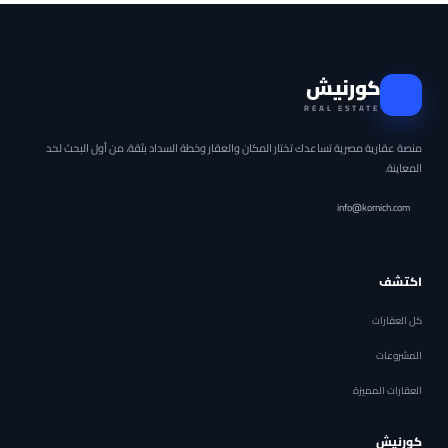
كورنيش
REAL ESTATE
منصة عقارية مصرية تساعدك تختار المكان والعقار وخطة السداد بثقة، من أول البحث لحد
المعاينة.
info@kornich.com
اكتشف
كل العقارات
المشروعات
العقارات المميزة
كورنيش