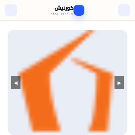
كورنيش
REAL ESTATE
◀
▶