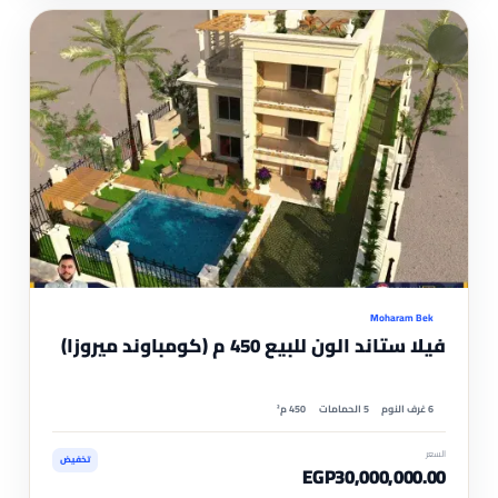
مم
موثّ
Moharam Bek
فيلا ستاند الون للبيع 450 م (كومباوند ميروزا)
6 غرف النوم
5 الحمامات
450 م²
السعر
تخفيض
EGP30,000,000.00