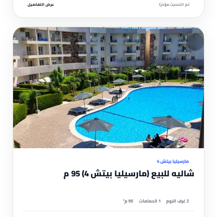
تم التحديث مؤخرًا
عرض التفاصيل
مم
موثّ
مارسيليا بيتش 4
شاليه للبيع (مارسيليا بيتش 4) 95 م
2 غرف النوم
1 الحمامات
95 م²