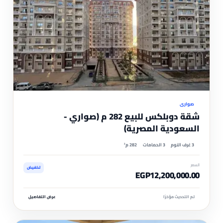
موثّ
صواري
شقة دوبلكس للبيع 282 م (صواري -
السعودية المصرية)
3 غرف النوم
3 الحمامات
282 م²
السعر
تخفيض
EGP12,200,000.00
تم التحديث مؤخرًا
عرض التفاصيل