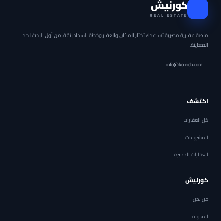
كورنيش
REAL ESTATE
منصة عقارية مصرية تساعدك تختار المكان والعقار وخطة السداد بثقة، من أول البحث لحد
المعاينة.
info@kornich.com
اكتشف
كل العقارات
المشروعات
العقارات المميزة
كورنيش
من نحن
المدونة