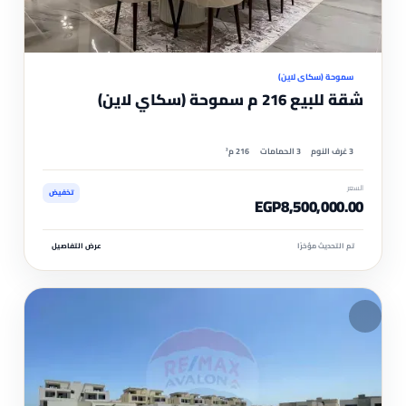
موثّ
سموحة (سكاي لاين)
شقة للبيع 216 م سموحة (سكاي لاين)
3 غرف النوم
3 الحمامات
216 م²
السعر
تخفيض
EGP8,500,000.00
تم التحديث مؤخرًا
عرض التفاصيل
مم