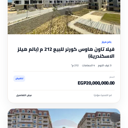
موثّ
بالم هيلز
فيلا تاون هاوس كورنر للبيع 212 م (بالم هيلز
الاسكندرية)
3 غرف النوم
4 الحمامات
212 م²
السعر
تخفيض
EGP20,000,000.00
تم التحديث مؤخرًا
عرض التفاصيل
مم