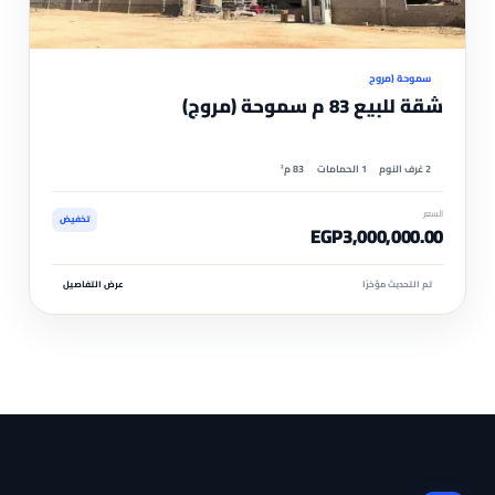
موثّ
سموحة (مروج
شقة للبيع 83 م سموحة (مروج)
2 غرف النوم
1 الحمامات
83 م²
السعر
تخفيض
EGP3,000,000.00
تم التحديث مؤخرًا
عرض التفاصيل