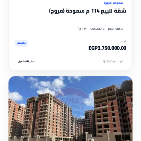
سموحة (مروج)
شقة للبيع 114 م سموحة (مروج)
2 غرف النوم
2 الحمامات
114 م²
السعر
تخفيض
EGP3,750,000.00
تم التحديث مؤخرًا
عرض التفاصيل
مم