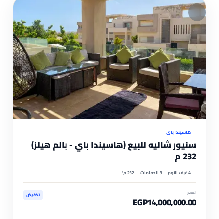
مم
موثّ
هاسيندا باي
سنيور شاليه للبيع (هاسيندا باي - بالم هيلز)
232 م
4 غرف النوم
3 الحمامات
232 م²
السعر
تخفيض
EGP14,000,000.00