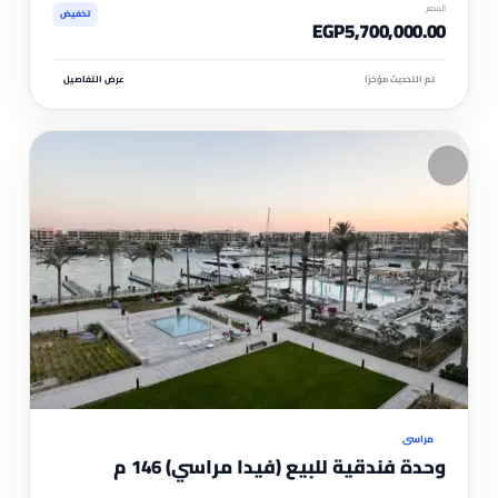
السعر
تخفيض
EGP5,700,000.00
تم التحديث مؤخرًا
عرض التفاصيل
مم
موثّ
مراسي
وحدة فندقية للبيع (فيدا مراسي) 146 م