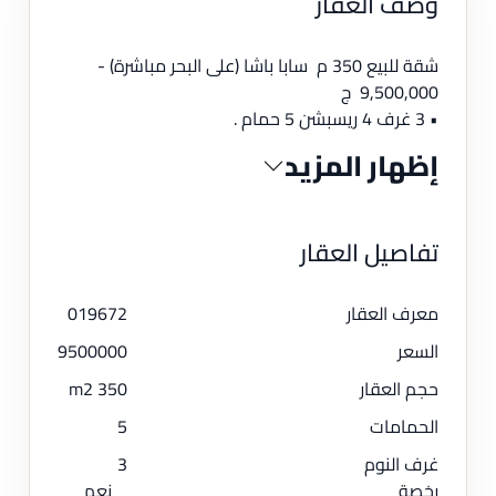
وصف العقار
شقة للبيع 350 م سابا باشا (على البحر مباشرة) -
9,500,000 ج
• 3 غرف 4 ريسبشن 5 حمام .
إظهار المزيد
تفاصيل العقار
معرف العقار
019672
السعر
9500000
حجم العقار
350 m2
الحمامات
5
غرف النوم
3
رخصة
نعم