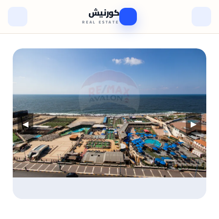
كورنيش
REAL ESTATE
◀
▶