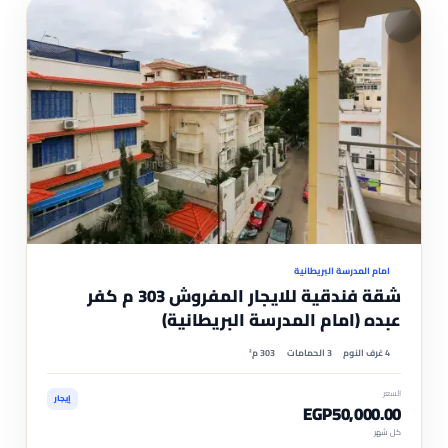
مم
موثّ
امام المدرسة البريطانية
شقة فندقية للايجار المفروش 303 م كفر
عبده (امام المدرسة البريطانية)
4 غرف النوم
3 الحمامات
303 م²
السعر
إيجار
EGP50,000.00
كل شهر