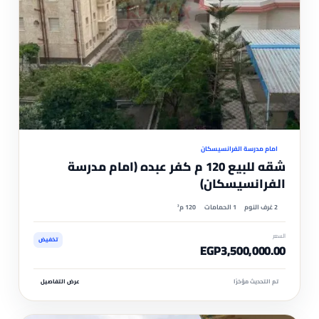
موثّ
امام مدرسة الفرانسيسكان
شقه للبيع 120 م كفر عبده (امام مدرسة
الفرانسيسكان)
2 غرف النوم
1 الحمامات
120 م²
السعر
تخفيض
EGP3,500,000.00
تم التحديث مؤخرًا
عرض التفاصيل