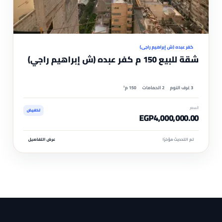
موثّ
كفر عبده (ش إبراهيم راجي)
شقة للبيع 150 م كفر عبده (ش إبراهيم راجي)
3 غرف النوم
2 الحمامات
150 م²
السعر
تخفيض
EGP4,000,000.00
تم التحديث مؤخرًا
عرض التفاصيل