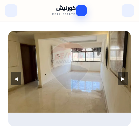
كورنيش
REAL ESTATE
◀
▶