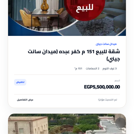
موثّ
ميدان سانت جيني
شقة للبيع 151 م كفر عبده (ميدان سانت
جيني)
3 غرف النوم
2 الحمامات
151 م²
السعر
تخفيض
EGP5,500,000.00
تم التحديث مؤخرًا
عرض التفاصيل
مم