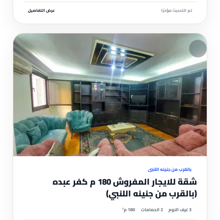
تم التحديث مؤخرًا
عرض التفاصيل
مم
موثّ
بالقرب من جنينه اللنبي
شقة للايجار المفروش 180 م كفر عبده
(بالقرب من جنينه اللنبي)
3 غرف النوم
2 الحمامات
180 م²