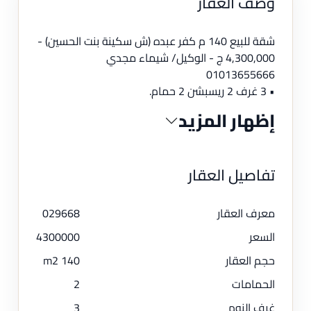
وصف العقار
شقة للبيع 140 م كفر عبده (ش سكينة بنت الحسين) -
4,300,000 ج - الوكيل/ شيماء مجدي
01013655666
• 3 غرف 2 ريسبشن 2 حمام.
إظهار المزيد
تفاصيل العقار
معرف العقار
029668
السعر
4300000
حجم العقار
140 m2
الحمامات
2
غرف النوم
3