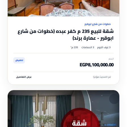
موثّ
خطوات من شارع ابوقير
شقة للبيع 235 م كفر عبده (خطوات من شارع
ابوقير - عمارة برند)
3 غرف النوم
3 الحمامات
235 م²
السعر
تخفيض
EGP8,100,000.00
تم التحديث مؤخرًا
عرض التفاصيل
مم