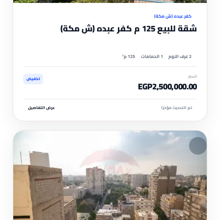
كفر عبده (ش مكة)
شقة للبيع 125 م كفر عبده (ش مكة)
2 غرف النوم
1 الحمامات
125 م²
السعر
تخفيض
EGP2,500,000.00
تم التحديث مؤخرًا
عرض التفاصيل
مم