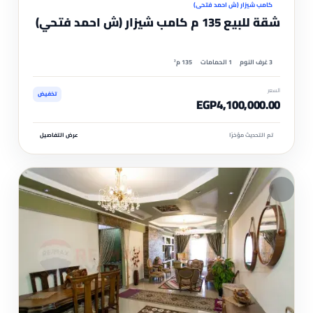
كامب شيزار (ش احمد فتحي)
شقة للبيع 135 م كامب شيزار (ش احمد فتحي)
3 غرف النوم
1 الحمامات
135 م²
السعر
تخفيض
EGP4,100,000.00
تم التحديث مؤخرًا
عرض التفاصيل
مم