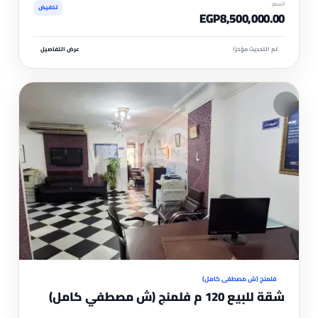
السعر
تخفيض
EGP8,500,000.00
تم التحديث مؤخرًا
عرض التفاصيل
مم
موثّ
فلمنج (ش مصطفي كامل)
شقة للبيع 120 م فلمنج (ش مصطفي كامل)