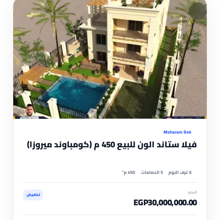
مم
موثّ
Moharam Bek
فيلا ستاند الون للبيع 450 م (كومباوند ميروزا)
6 غرف النوم
5 الحمامات
450 م²
السعر
تخفيض
EGP30,000,000.00