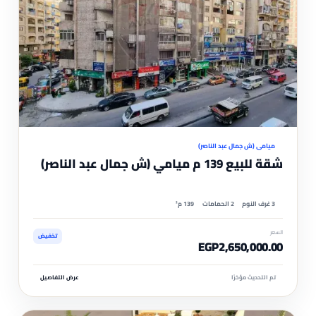
موثّ
ميامي (ش جمال عبد الناصر)
شقة للبيع 139 م ميامي (ش جمال عبد الناصر)
3 غرف النوم
2 الحمامات
139 م²
السعر
تخفيض
EGP2,650,000.00
تم التحديث مؤخرًا
عرض التفاصيل