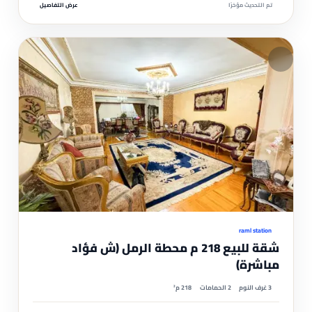
تم التحديث مؤخرًا
عرض التفاصيل
مم
موثّ
raml station
شقة للبيع 218 م محطة الرمل (ش فؤاد
مباشرة)
3 غرف النوم
2 الحمامات
218 م²