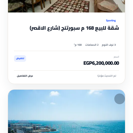
موثّ
Sporting
شقة للبيع 168 م سبورتنج (شارع الاقصر)
3 غرف النوم
2 الحمامات
168 م²
السعر
تخفيض
EGP6,200,000.00
تم التحديث مؤخرًا
عرض التفاصيل
مم