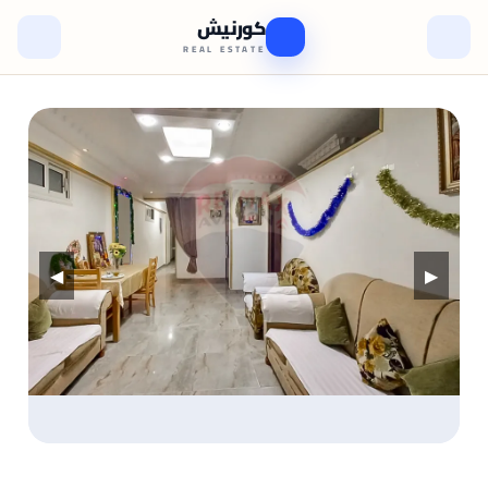
كورنيش
REAL ESTATE
◀
▶