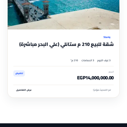
موثّ
Stanly
شقة للبيع 210 م ستانلي (علي البحر مباشرة)
3 غرف النوم
3 الحمامات
210 م²
السعر
تخفيض
EGP14,000,000.00
تم التحديث مؤخرًا
عرض التفاصيل