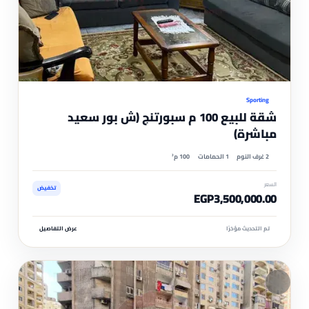
موثّ
Sporting
شقة للبيع 100 م سبورتنج (ش بور سعيد
مباشرة)
2 غرف النوم
1 الحمامات
100 م²
السعر
تخفيض
EGP3,500,000.00
تم التحديث مؤخرًا
عرض التفاصيل
مم